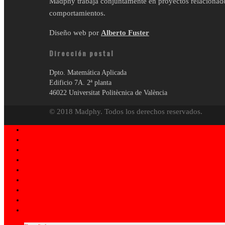
Madphy trabaja conjuntamente en proyectos relacionados 
comportamientos.
Diseño web por
Alberto Fuster
Dirección postal
Dpto. Matemática Aplicada
Edificio 7A. 2ª planta
46022 Universitat Politècnica de València
© 2018 Madphy. Todos los derechos reservados.
Inicio
COVID-19
Líneas Investigación
Proyectos
Investigadores
Publicaciones
Preprints
Novedades
Contacto