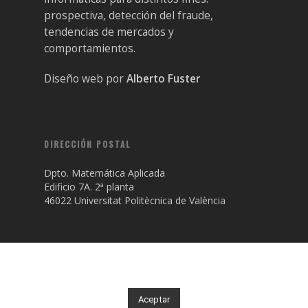
prospectiva, detección del fraude,
tendencias de mercados y
comportamientos.
Diseño web por
Alberto Fuster
DIRECCIÓN POSTAL
Dpto. Matemática Aplicada
Edificio 7A. 2ª planta
46022 Universitat Politècnica de València
Utilizamos cookies para brindarte la mejor experiencia. Al continuar
navegando por este sitio asumimos que estás conforme.
© 2019 Madphy. Todos los derechos reservados.
Aceptar